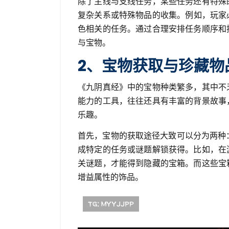
除了主线与支线任务，某些任务还有特殊
复杂关系或特殊物品的收集。例如，玩家
色相关的任务。通过合理安排任务顺序和
与宝物。
如何从法律与道
如何从技
2、宝物获取与珍藏物
德角度解读尤文
术角度回
《九阴真经》中的宝物种类繁多，其中不
能力的工具，往往还具有丰富的背景故事
图斯电话门事件
联赛中的
乐趣。
的深远影响
间
首先，宝物的获取途径大致可以分为两种：
成特定的任务或谜题解锁获得。比如，在
26-08-01
2026-07-29
关谜题，才能得到隐藏的宝箱。而这些宝
增益属性的饰品。