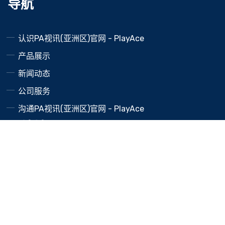
导航
认识PA视讯(亚洲区)官网 - PlayAce
产品展示
新闻动态
公司服务
沟通PA视讯(亚洲区)官网 - PlayAce
网站地图
SiteMap
邮箱订阅