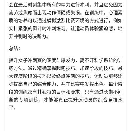
会在最后时刻集中所有的精力进行冲刺，并且避免因为
疲劳或焦虑而出现动作僵硬或失误。在训练中，心理素
质的培养可以通过模拟激烈比赛环境的方式进行，例如
安排紧张的倒计时冲刺练习，让运动员体验紧迫感，培
养冲刺时的决断力。
总结：
提升女子冲刺赛的速度与爆发力，离不开科学系统的训
练方法。通过精确掌握起跑技巧、加速阶段的技巧、最
大速度阶段的技巧以及终点冲刺的技巧，运动员能够逐
步提高自己的综合能力，并在比赛中发挥出色。每个阶
段的训练都有其独特的目标和要求，只有通过长期不间
断的专项训练，才能够真正提升运动员的综合竞技水
平。