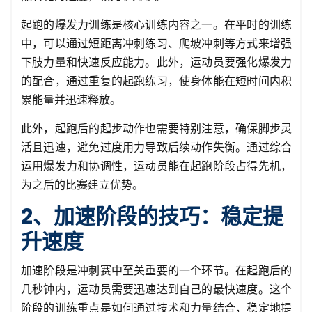
起跑的爆发力训练是核心训练内容之一。在平时的训练
中，可以通过短距离冲刺练习、爬坡冲刺等方式来增强
下肢力量和快速反应能力。此外，运动员要强化爆发力
的配合，通过重复的起跑练习，使身体能在短时间内积
累能量并迅速释放。
此外，起跑后的起步动作也需要特别注意，确保脚步灵
活且迅速，避免过度用力导致后续动作失衡。通过综合
运用爆发力和协调性，运动员能在起跑阶段占得先机，
为之后的比赛建立优势。
2、加速阶段的技巧：稳定提
升速度
加速阶段是冲刺赛中至关重要的一个环节。在起跑后的
几秒钟内，运动员需要迅速达到自己的最快速度。这个
阶段的训练重点是如何通过技术和力量结合，稳定地提